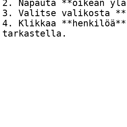
2. Napauta **oikean ylä
3. Valitse valikosta **
4. Klikkaa **henkilöä**