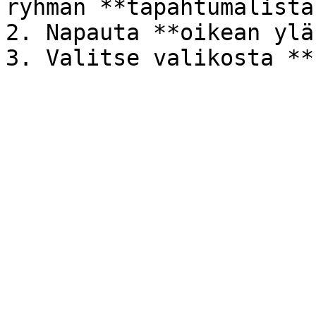
ryhmän **tapahtumalista
2. Napauta **oikean ylä